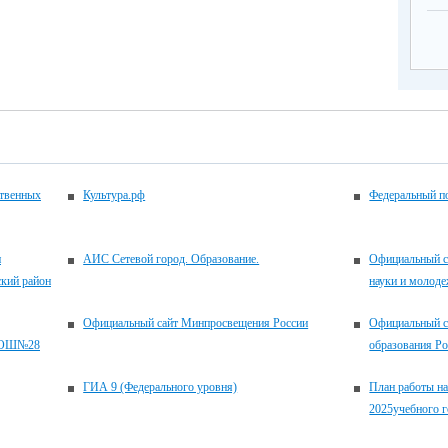
ственных
Культура.рф
Федеральный по
и
АИС Сетевой город. Образование.
Официальный с
кий район
науки и молоде
Официальный сайт Минпросвещения России
Официальный с
УСОШ№28
образования Р
ГИА 9 (Федерального уровня)
План работы на
2025учебного г