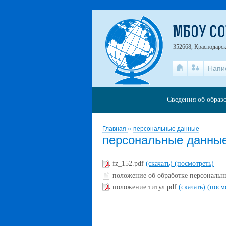
МБОУ С
352668, Краснодарск
Напи
Сведения об образ
Главная
»
персональные данные
персональные данны
fz_152.pdf
(скачать)
(посмотреть)
положение об обработке персональ
положение титул.pdf
(скачать)
(посм