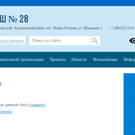
ОШ № 28
ий край, Апшеронский район, пос. Новые Поляны, ул. Школьная, 2
+7 (86152) 33-0
сать письмо
овательной организации
Проекты
Новости
Фотоальбомы
Инфо
е
ных данных.docx
(скачать)
отреть)