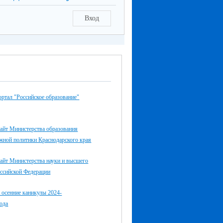
Вход
ртал "Российское образование"
айт Министерства образования
жной политики Краснодарского края
айт Министерства науки и высшего
оссийской Федерации
 осенние каникулы 2024-
ода