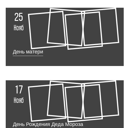
25
Нояб
День матери
17
Нояб
День Рождения Деда Мороза