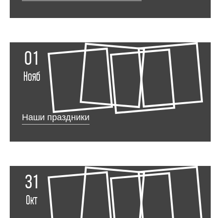
01
Нояб
Наши праздники
31
Окт