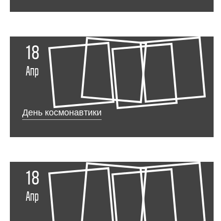
18
Апр
День космонавтики
18
Апр