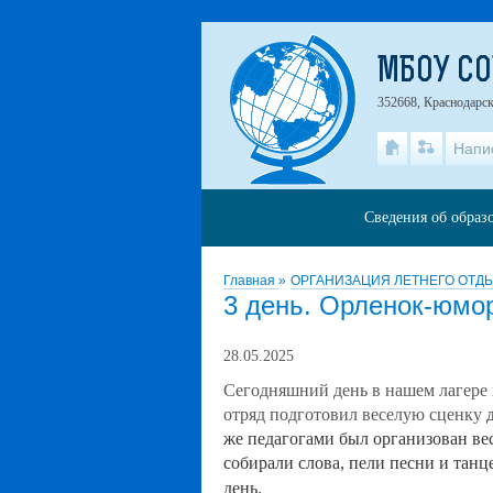
МБОУ С
352668, Краснодарск
Напи
Сведения об образ
Главная
»
ОРГАНИЗАЦИЯ ЛЕТНЕГО ОТД
3 день. Орленок-юмор
28.05.2025
Сегодняшний день в нашем лагере
отряд подготовил веселую сценку
же педагогами был организован вес
собирали слова, пели песни и танц
день.