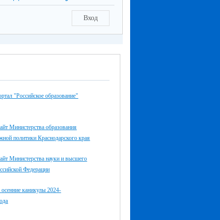
Вход
ртал "Российское образование"
айт Министерства образования
жной политики Краснодарского края
айт Министерства науки и высшего
оссийской Федерации
 осенние каникулы 2024-
ода