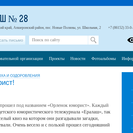
ОШ № 28
ий край, Апшеронский район, пос. Новые Поляны, ул. Школьная, 2
+7 (86152) 33-0
сать письмо
овательной организации
Проекты
Новости
Фотоальбомы
Инфо
ЫХА И ОЗДОРОВЛЕНИЯ
ист!
 прошел под названием «Орленок юморист». Каждый
детского юмористического тележурнала «Ералаш», так
елый квиз на котором они разгадывали загадки,
евали. Очень весело и с пользой прошел сегодняшний