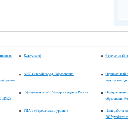
ственных
Культура.рф
Федеральный по
и
АИС Сетевой город. Образование.
Официальный с
кий район
науки и молоде
Официальный сайт Минпросвещения России
Официальный с
УСОШ№28
образования Р
ГИА 9 (Федерального уровня)
План работы на
2025учебного г