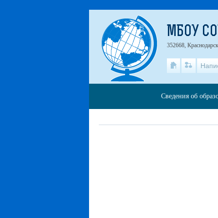
МБОУ С
352668, Краснодарск
Напи
Сведения об образ