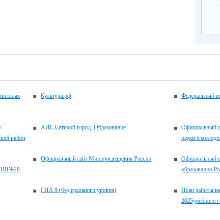
ственных
Культура.рф
Федеральный по
и
АИС Сетевой город. Образование.
Официальный с
кий район
науки и молоде
Официальный сайт Минпросвещения России
Официальный с
УСОШ№28
образования Р
ГИА 9 (Федерального уровня)
План работы на
2025учебного г