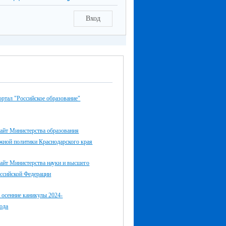
Вход
ртал "Российское образование"
айт Министерства образования
жной политики Краснодарского края
айт Министерства науки и высшего
оссийской Федерации
 осенние каникулы 2024-
ода